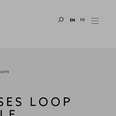
FR
EN
ducts
SES LOOP
LE