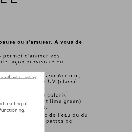
 pause ou s'amuser. A vous de
 permet d'animer vos
e façon provisoire ou
yéthylène d'épaisseur 6/7 mm,
e without accepting
ntempéries et aux UV (classé
vous propose 3 coloris
e, orange et vert lime green)
nd reading of
oris en plus value.
functioning.
est à lester avec de l’eau ou du
r au sol avec des pattes de