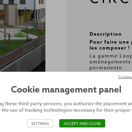
Description
Pour faire une
les composer !
La gamme Loop
aménagements d
permanente.
Réalisé en pol
Continu
résistant aux i
Cookie management panel
UV-8).
La gamme Loop 
standards (roug
ng these third-party services, you authorize the placement a
et 7 autres col
 the use of tracking technologies necessary for their proper 
Chaque module 
sable ou à fixe
SETTINGS
ACCEPT AND CLOSE
fixation.