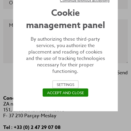
Continue without accepting
Object
Cookie
management panel
Message
By authorizing these third-party
services, you authorize the
placement and reading of cookies
and the use of tracking technologies
necessary for their proper
functioning.
Send
SETTINGS
ACCEPT AND CLOSE
Concept Urbain
ZA n°3 Fosse Neuve
151, allée de la Fosse Neuve
F- 37 210 Parçay-Meslay
Tel : +33 (0) 2 47 29 07 08