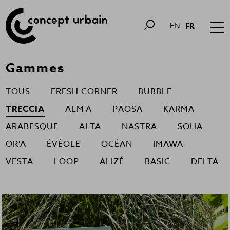
EN
FR
Gammes
TOUS
FRESH CORNER
BUBBLE
TRECCIA
ALM'A
PAOSA
KARMA
ARABESQUE
ALTA
NASTRA
SOHA
OR'A
ÉVÉOLE
OCÉAN
IMAWA
VESTA
LOOP
ALIZÉ
BASIC
DELTA