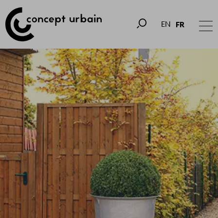
EN
FR