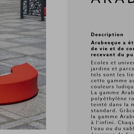
Description
Arabesque a ét
de vie et de co
recevant du pu
Ecoles et univer
jardins et parc
tels sont les l
cette gamme au
couleurs ludiqu
La gamme Arabe
polyéthylène r
teinté dans la 
standard. Grâc
la gamme Arab
à l’infini. Cha
l’eau ou du sab