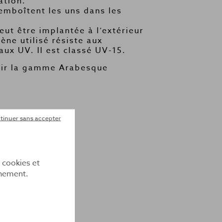
ation.
emboîtent les uns dans les
ut être implantée à l’extérieur
ène utilisé résiste aux
aux UV. Il est classé UV-15.
ir la gamme Arabesque
tinuer sans accepter
 fiche technique
e cookies et
nnement.