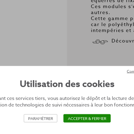
équerres de fix
Ces modules s’
autres.
Cette gamme pe
car le polyéthyl
intempéries et 
Découvr
Con
Télécharger la
Utilisation des cookies
nt ces services tiers, vous autorisez le dépôt et la lecture d
sation de technologies de suivi nécessaires à leur bon fonctio
PARAMÉTRER
ACCEPTER & FERMER